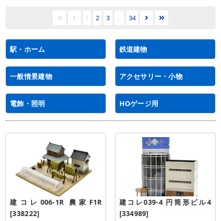
1
2
3
...
34
駅・ホーム
鉄道建物
一般情景建物
アクセサリー・小物
電飾・照明
HOゲージ用
建コレ006-1R 農家F1R 
建コレ039-4 円筒形ビル4 
[338222]
[334989]