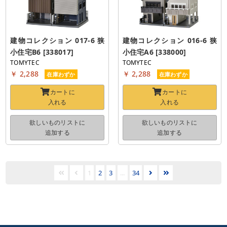
建物コレクション 017-6 狭
建物コレクション 016-6 狭
小住宅B6 [338017]
小住宅A6 [338000]
TOMYTEC
TOMYTEC
￥ 2,288
￥ 2,288
在庫わずか
在庫わずか
カートに
カートに
入れる
入れる
欲しいものリストに
欲しいものリストに
追加する
追加する
1
2
3
...
34