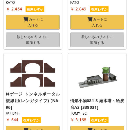
KATO
KATO
￥ 2,464
￥ 2,849
在庫わずか
在庫わずか
カートに
カートに
入れる
入れる
欲しいものリストに
欲しいものリストに
追加する
追加する
Nゲージ トンネルポータル
複線用(レンガタイプ) [NA-
情景小物081-3 給水塔・給炭
96]
台A3 [338031]
津川洋行
TOMYTEC
￥ 644
￥ 3,168
在庫わずか
在庫わずか