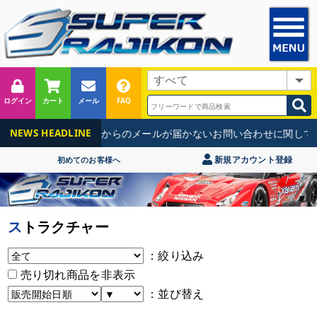
ログイン
カート
メール
FAQ
【重要】当店からのメールが届かないお問い合わせに関して
NEWS HEADLINE
新規アカウント登録
初めてのお客様へ
ストラクチャー
：絞り込み
売り切れ商品を非表示
：並び替え