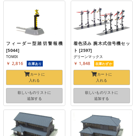
フィーダー型踏切警報機 
着色済み 腕木式信号機セッ
[5044]
ト [2597]
TOMIX
グリーンマックス
￥ 2,816
￥ 1,848
在庫あり
在庫わずか
カートに
カートに
入れる
入れる
欲しいものリストに
欲しいものリストに
追加する
追加する