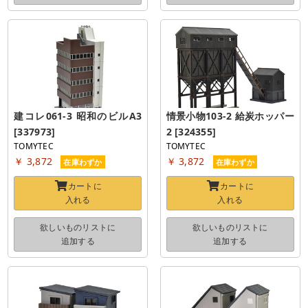
建コレ061-3 昭和のビルA3 
情景小物103-2 給炭ホッパー
[337973]
2 [324355]
TOMYTEC
TOMYTEC
￥ 3,872
￥ 3,872
在庫わずか
在庫わずか
カートに
カートに
入れる
入れる
欲しいものリストに
欲しいものリストに
追加する
追加する