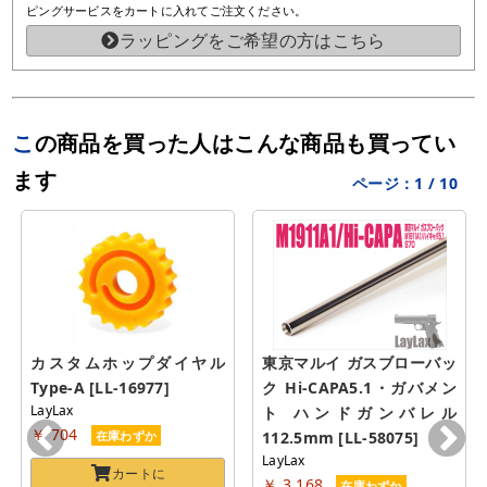
ピングサービスをカートに入れてご注文ください。
ラッピングをご希望の方はこちら
この商品を買った人はこんな商品も買ってい
ます
ページ：
1
/
10
カスタムホップダイヤル 
東京マルイ ガスブローバッ
Type-A [LL-16977]
ク Hi-CAPA5.1・ガバメン
LayLax
ト ハンドガンバレル 
￥ 704
在庫わずか
112.5mm [LL-58075]
LayLax
カートに
￥ 3,168
在庫わずか