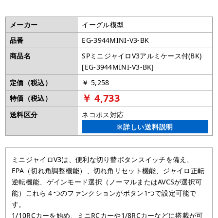
メーカー
イーグル模型
品番
EG-3944MINI-V3-BK
商品名
SPミニジャイロV3アルミケース付(BK)
[EG-3944MINI-V3-BK]
定価（税込）
￥ 5,258
￥ 4,733
特価（税込）
送料区分
ネコポス対応
※詳しい送料説明
ミニジャイロV3は、便利な切り替ボタンスイッチを備え、
EPA（切れ角調整機能）、切れ角リセット機能、ジャイロ正転
逆転機能、ゲインモード選択（ノーマルまたはAVCSが選択可
能）これら４つのファンクションがボタン1つで設定可能で
す。
1/10RCカーを始め、ミニRCカーや1/8RCカーなどに搭載が可