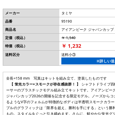
メーカー
タミヤ
品番
95190
商品名
アイアンビーク ジャパンカップ 202
定価（税込）
￥ 1,540
￥ 1,232
特価（税込）
送料区分
送料小③
※詳しい送
全長=158 mm 写真はキットを組み立て、塗装したものです
【 蛍光カラー×スモークが存在感抜群！ 】
シャフトドライブ四
ーサーのプラスチックモデル組み立てキットです。アイアンビーク 
ジャパンカップ2026の開催を記念する限定モデル。ノーズから
るようなV字のフォルムが特徴的なボディは半透明スモークカラー
プルのグラフィックは「限界を超え、勝利を手にする」という勝
もの。スタイルをぐっと引き締めます。さらに、鮮やかな蛍光グ