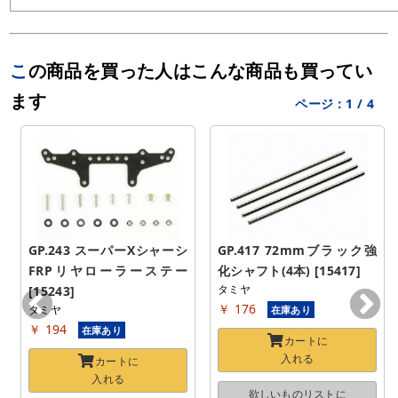
この商品を買った人はこんな商品も買ってい
ます
ページ：
1
/
4
GP.243 スーパーXシャーシ 
GP.417 72mmブラック強
FRPリヤローラーステー 
化シャフト(4本) [15417]
タミヤ
[15243]
￥ 176
タミヤ
在庫あり
￥ 194
在庫あり
カートに
入れる
カートに
入れる
欲しいものリストに