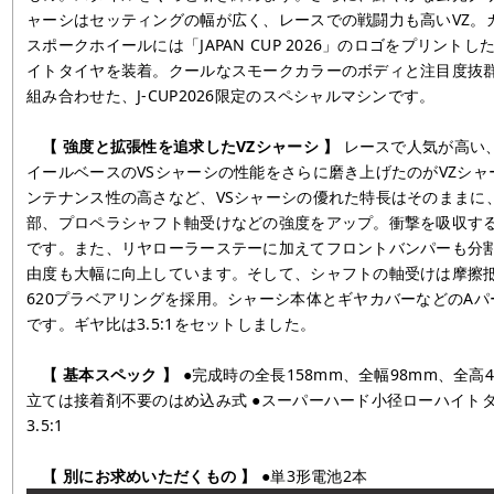
ャーシはセッティングの幅が広く、レースでの戦闘力も高いVZ。
スポークホイールには「JAPAN CUP 2026」のロゴをプリント
イトタイヤを装着。クールなスモークカラーのボディと注目度抜
組み合わせた、J-CUP2026限定のスペシャルマシンです。
【 強度と拡張性を追求したVZシャーシ 】
レースで人気が高い
イールベースのVSシャーシの性能をさらに磨き上げたのがVZシ
ンテナンス性の高さなど、VSシャーシの優れた特長はそのままに
部、プロペラシャフト軸受けなどの強度をアップ。衝撃を吸収する
です。また、リヤローラーステーに加えてフロントバンパーも分
由度も大幅に向上しています。そして、シャフトの軸受けは摩擦抵
620プラベアリングを採用。シャーシ本体とギヤカバーなどのAパ
です。ギヤ比は3.5:1をセットしました。
【 基本スペック 】
●完成時の全長158mm、全幅98mm、全高4
立ては接着剤不要のはめ込み式 ●スーパーハード小径ローハイトタ
3.5:1
【 別にお求めいただくもの 】
●単3形電池2本