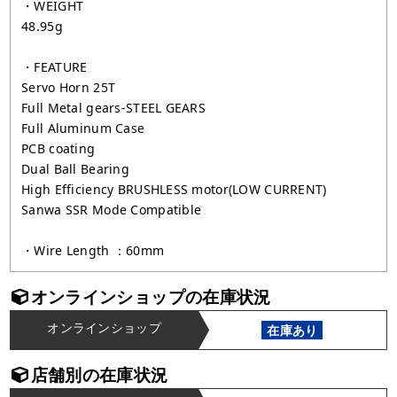
・WEIGHT
48.95g
・FEATURE
Servo Horn 25T
Full Metal gears-STEEL GEARS
Full Aluminum Case
PCB coating
Dual Ball Bearing
High Efficiency BRUSHLESS motor(LOW CURRENT)
Sanwa SSR Mode Compatible
・Wire Length ：60mm
オンラインショップの在庫状況
オンラインショップ
在庫あり
店舗別の在庫状況