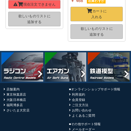
￥ 468
在庫わずか
現在注文できません
カートに
欲しいものリストに
入れる
追加する
欲しいものリストに
追加する
店舗案内
■オンラインショップサポート情報
東京秋葉原店
利用規約
大阪日本橋店
会員登録
福岡博多店
ご注文方法
さいたま大宮店
お問い合わせ
よくあるご質問
■その他サポート情報
メールオーダー