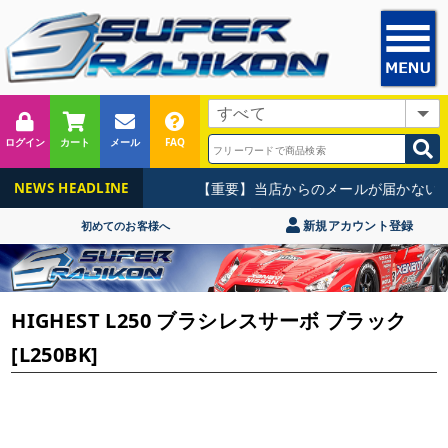
ログイン
カート
メール
FAQ
【重要】当店からのメールが届かないお
NEWS HEADLINE
新規アカウント登録
初めてのお客様へ
HIGHEST L250 ブラシレスサーボ ブラック
[L250BK]