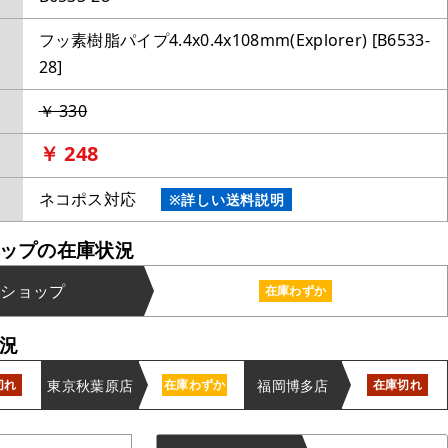
フッ素樹脂パイプ4.4x0.4x108mm(Explorer) [B6533-
28]
￥ 330
￥ 248
ネコポス対応
※詳しい送料説明
ップの在庫状況
ンショップ
在庫わずか
況
東京秋葉原店
福岡博多店
切れ
在庫わずか
在庫切れ