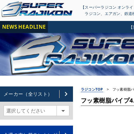
【スーパーラジコン オンラ
ラジコン
、
エアガン
、
鉄道
NEWS HEADLINE
【重要
ラジコンTOP
>
フッ素樹脂パイプ4
メーカー（全リスト）
フッ素樹脂パイプ4.4x0.