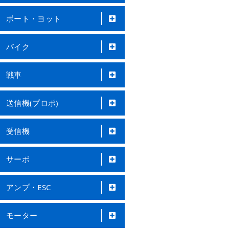
ボート・ヨット
バイク
戦車
送信機(プロポ)
受信機
サーボ
アンプ・ESC
モーター