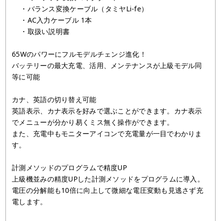
・バランス変換ケーブル（タミヤLi-fe）
・AC入力ケーブル 1本
・取扱い説明書
65Wのパワーにフルモデルチェンジ進化！
バッテリーの最大充電、活用、メンテナンスが上級モデル同
等に可能
カナ、英語の切り替え可能
英語表示、カナ表示を好みで選ぶことができます。カナ表示
でメニューが分かり易くミス無く操作ができます。
また、充電中もモニターアイコンで充電量が一目でわかりま
す。
計測メソッドのプログラムで精度UP
上級機並みの精度UPした計測メソッドをプログラムに導入。
電圧の分解能も10倍に向上して微細な電圧変動も見逃さず充
電します。