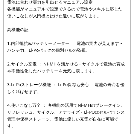
電池に合わせ実力を引出せるマニュアル設定
各機能がマニュアルで設定できるので電池やスキルに応じた
使いこなしが入門機とはけた違いに広がります。
高機能の証
1.内部抵抗&バッテリーメーター ： 電池の実力が見えます -
パンチ力、Li-Poパックの個別セルの監視。
2.サイクル充電 ： Ni-MHを活かせる - サイクルで電池の育成
や不活性化したバッテリーを元気に戻します。
3.Li-Poストレージ機能 ： Li-Po保存も安心 - 電池の寿命を優
しく延ばせます。
4.使いこなし万全 ： 各機能の活用でNi-MHのブレークイン、
リフレッシュ、サイクル、アナライズ - Li-POはセルバランス
管理や保存ストレージ、電池に優しい充電が自在に可能で
す。