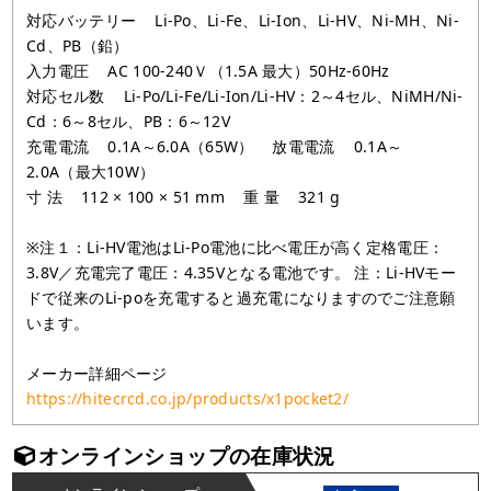
対応バッテリー Li-Po、Li-Fe、Li-Ion、Li-HV、Ni-MH、Ni-
Cd、PB（鉛）
入力電圧 AC 100-240Ｖ（1.5A 最大）50Hz-60Hz
対応セル数 Li-Po/Li-Fe/Li-Ion/Li-HV：2～4セル、NiMH/Ni-
Cd：6～8セル、PB：6～12V
充電電流 0.1A～6.0A（65W） 放電電流 0.1A～
2.0A（最大10W）
寸 法 112 × 100 × 51 mm 重 量 321 g
※注１：Li-HV電池はLi-Po電池に比べ電圧が高く定格電圧：
3.8V／充電完了電圧：4.35Vとなる電池です。 注：Li-HVモー
ドで従来のLi-poを充電すると過充電になりますのでご注意願
います。
メーカー詳細ページ
https://hitecrcd.co.jp/products/x1pocket2/
オンラインショップの在庫状況