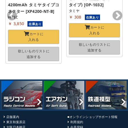
4200mAh タミヤタイプコ
タイプ) [OP-1032]
タミヤ
ネクター [XP4200-NT-B]
￥ 308
HiTEC
在庫あり
￥ 3,850
在庫あり
カートに
入れる
カートに
入れる
欲しいものリストに
追加する
欲しいものリストに
追加する
店舗案内
■オンラインショップサポート情報
東京秋葉原店
利用規約
大阪日本橋店
会員登録