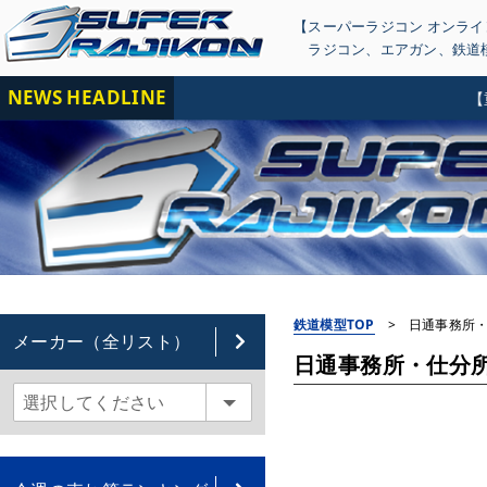
【スーパーラジコン オンラ
ラジコン
、
エアガン
、
鉄道
NEWS HEADLINE
【重要
鉄道模型TOP
>
日通事務所・仕
メーカー（全リスト）
日通事務所・仕分所 組