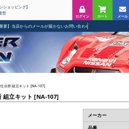
インショッピング】
模型
ログイン
カート
メール
】当店からのメールが届かないお問い合わせに関して
分所 組立キット [NA-107]
立キット [NA-107]
メーカー
品番