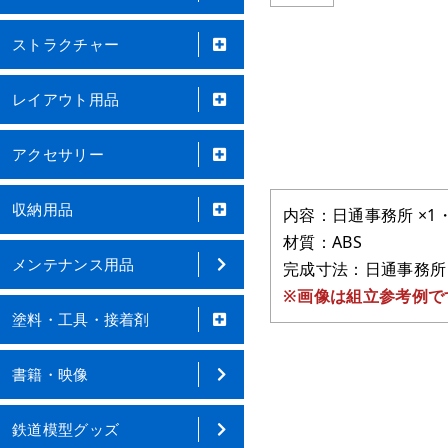
ストラクチャー
レイアウト用品
アクセサリー
収納用品
内容：日通事務所 ×1・
材質：ABS
メンテナンス用品
完成寸法：日通事務所：約W
※画像は組立参考例で
塗料・工具・接着剤
書籍・映像
鉄道模型グッズ