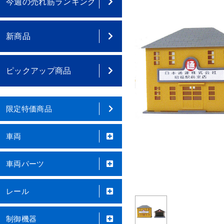
今週の売れ筋ランキング
新商品
ピックアップ商品
限定特価商品
車両
車両パーツ
レール
制御機器