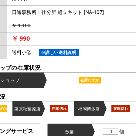
日通事務所・仕分所 組立キット [NA-107]
￥ 1,100
￥ 990
送料小②
※詳しい送料説明
ップの在庫状況
ンショップ
在庫わずか
況
東京秋葉原店
福岡博多店
ずか
在庫切れ
在庫切れ
ングサービス
個
数量