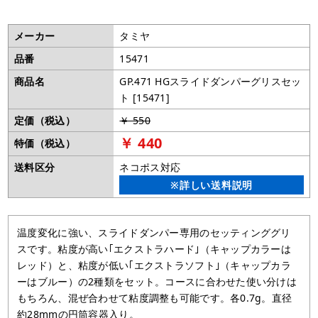
メーカー
タミヤ
品番
15471
商品名
GP.471 HGスライドダンパーグリスセッ
ト [15471]
定価（税込）
￥ 550
￥ 440
特価（税込）
送料区分
ネコポス対応
※詳しい送料説明
温度変化に強い、スライドダンパー専用のセッティンググリ
スです。粘度が高い｢エクストラハード｣（キャップカラーは
レッド）と、粘度が低い｢エクストラソフト｣（キャップカラ
ーはブルー）の2種類をセット。コースに合わせた使い分けは
もちろん、混ぜ合わせて粘度調整も可能です。各0.7g。直径
約28mmの円筒容器入り。