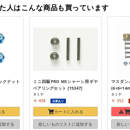
った人はこんな商品も買っています
ロックナット
ミニ四駆PRO MSシャーシ用ギヤ
マスダン
ベアリングセット [15347]
(6×6×14
タミヤ
タミヤ
￥ 458
￥ 352
在庫あり
れる
カートに
入れる
追加する
欲しいものリストに
追加する
欲しい