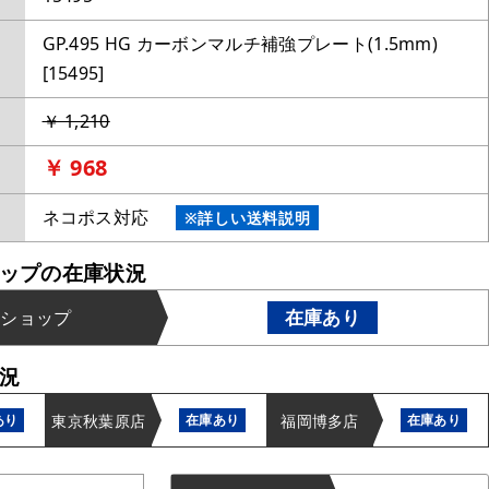
GP.495 HG カーボンマルチ補強プレート(1.5mm)
[15495]
￥ 1,210
￥ 968
ネコポス対応
※詳しい送料説明
ップの在庫状況
在庫あり
ンショップ
況
東京秋葉原店
福岡博多店
あり
在庫あり
在庫あり