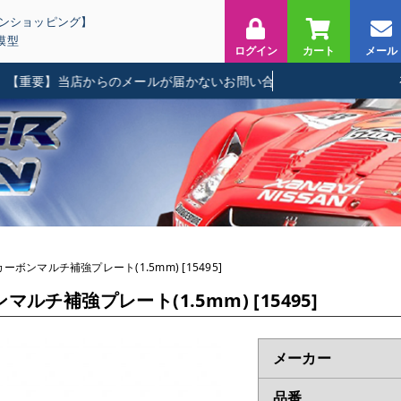
インショッピング】
模型
ログイン
カート
メール
要】当店からのメールが届かないお問い合わせに関して
G カーボンマルチ補強プレート(1.5mm) [15495]
ボンマルチ補強プレート(1.5mm) [15495]
メーカー
品番