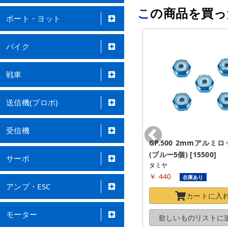
この商品を買
ボート・ヨット
バイク
戦車
送信機(プロポ)
受信機
GP.529 2段低摩擦プラローラー 
GP.500 2mmアルミ
(黒13-13mm) [15529]
(ブルー5個) [15500]
サーボ
タミヤ
タミヤ
￥ 229
￥ 440
在庫あり
在庫あり
アンプ・ESC
カートに
入れる
カートに
入
モーター
欲しいものリストに
追加する
欲しいものリストに