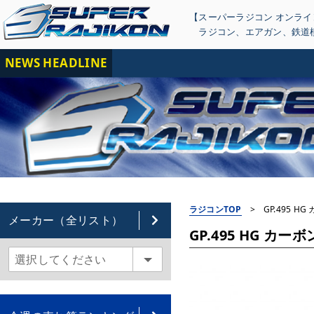
【スーパーラジコン オンラ
ラジコン
、
エアガン
、
鉄道
NEWS HEADLINE
【重
ラジコンTOP
>
GP.495 H
メーカー（全リスト）
GP.495 HG カー