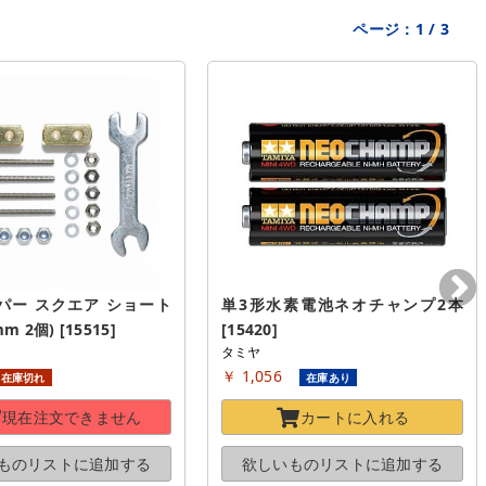
ページ：
1
/
3
パー スクエア ショート
単3形水素電池ネオチャンプ2本 
mm 2個) [15515]
[15420]
タミヤ
￥ 1,056
在庫切れ
在庫あり
現在注文できません
カートに
入れる
ものリストに
追加する
欲しいものリストに
追加する